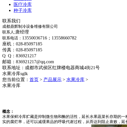
医疗冷库
种子冷库
联系我们
成都鼎辉制冷设备维修有限公司
唐经理
联系人;
13550036716；13558660782
联系电话：
座机：028-85097185
传真：028-85097185
Q Q：836921217
邮箱：836921217@qq.com
联系地址：成都市武侯区红牌楼电器商城4街21号
水果冷库
sglk
您当前位置：
首页
>
产品展示
>
水果冷库
>
水果冷库
概念：
水果保鲜冷库贮藏是抑制微生物和酶的活性，延长水果蔬菜长存期的一
实的腐烂率，还可以减缓果品的呼吸代谢过程，从而达到阻止衰败，延