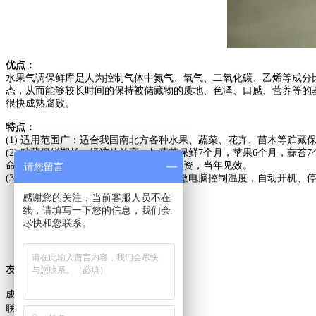
优点：
水果气调保鲜库是人为控制气体中氮气、氧气、二氧化碳、乙烯等成分
态，从而能够较长时间的保持被储藏物的质地、色泽、口感、营养等的
很快成熟腐败。
特点：
(1) 适用范围广：适合我国南北方各种水果、蔬菜、花卉、苗木等贮藏
(2) 贮藏保鲜期长，经济效益高。如葡萄保鲜7个月，苹果6个月，蒜
命可达30年，经济效益十分显著。当年投资，当年见效。
请您留言
(3) 操作技术简单、维修方便。制冷设备微电脑控制温度，自动开机、
感谢您的关注，当前客服人员不在
线，请填写一下您的信息，我们会
上一篇：
水果冷库
尽快和您联系。
下一篇：
水果冷库
友情链接：
百度
成都鼎辉制冷设备维修有限公司
唐经理
联系人;